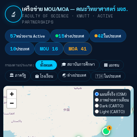
เครือข่าย MOU/MOA — คณะวิทยาศาสตร์ มจธ.
🔬
FACULTY OF SCIENCE · KMUTT · ACTIVE
PARTNERSHIPS
57
15
42
หน่วยงาน Active
ต่างประเทศ
ในประเทศ
10
MOU 16
MOA 41
ประเทศ
🎓 สถาบันการศึกษา
กรองตามประเภท:
ทั้งหมด
🏢 เอกชน
🏛️ ภาครัฐ
🌏 ต่างประเทศ
🏫 โรงเรียน
🇹🇭 ในประเทศ
+
แผนที่จริง (OSM)
ภาพถ่ายดาวเทียม
−
Dark (CARTO)
Light (CARTO)
4