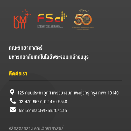
คณะวิทยาศาสตร์
มหาวิทยาลัยเทคโนโลยีพระจอมเกล้าธนบุรี
ติดต่อเรา
126 ถนนประชาอุทิศ แขวงบางมด เขตทุ่งครุ กรุงเทพฯ 10140
02-470-9577, 02-470-9540
fsci.contact@kmutt.ac.th
หลักสูตรกลาง คณะวิทยาศาสตร์