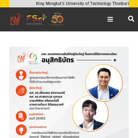
Skip
King Mongkut’s University of Technology Thonburi
to
content
Toggle
Navigation
หน้าหลัก
เกี่ยวกับคณะ
View
Larger
วิชาการ
Image
งานวิจัยและนวัตกรรม
เครือข่ายความร่วมมือ
บริการวิชาการ
ความร่วมมือกับต่างประเทศ
ข่าวและกิจกรรม