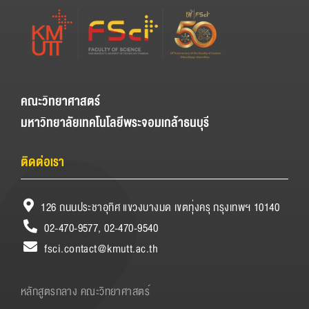
คณะวิทยาศาสตร์
มหาวิทยาลัยเทคโนโลยีพระจอมเกล้าธนบุรี
ติดต่อเรา
126 ถนนประชาอุทิศ แขวงบางมด เขตทุ่งครุ กรุงเทพฯ 10140
02-470-9577, 02-470-9540
fsci.contact@kmutt.ac.th
หลักสูตรกลาง คณะวิทยาศาสตร์