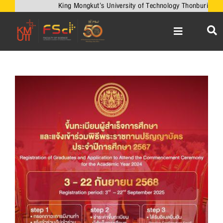
Skip
King Mongkut’s University of Technology Thonburi
to
content
Toggle
Navigation
หน้าหลัก
เกี่ยวกับคณะ
View
Larger
วิชาการ
Image
งานวิจัยและนวัตกรรม
เครือข่ายความร่วมมือ
บริการวิชาการ
ความร่วมมือกับต่างประเทศ
ข่าวและกิจกรรม