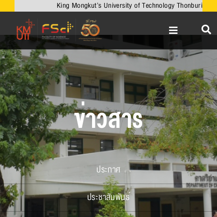
Skip
King Mongkut’s University of Technology Thonburi
to
content
Toggle
Navigation
หน้าหลัก
เกี่ยวกับคณะ
วิชาการ
ข่าวสาร
งานวิจัยและนวัตกรรม
เครือข่ายความร่วมมือ
บริการวิชาการ
ประกาศ
ความร่วมมือกับต่างประเทศ
ประชาสัมพันธ์
ข่าวและกิจกรรม