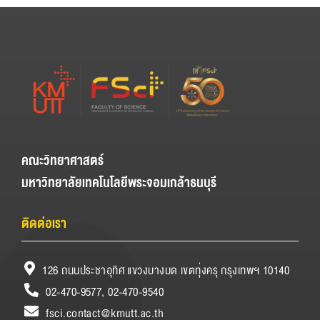
คณะวิทยาศาสตร์
มหาวิทยาลัยเทคโนโลยีพระจอมเกล้าธนบุรี
ติดต่อเรา
126 ถนนประชาอุทิศ แขวงบางมด เขตทุ่งครุ กรุงเทพฯ 10140
02-470-9577, 02-470-9540
fsci.contact@kmutt.ac.th