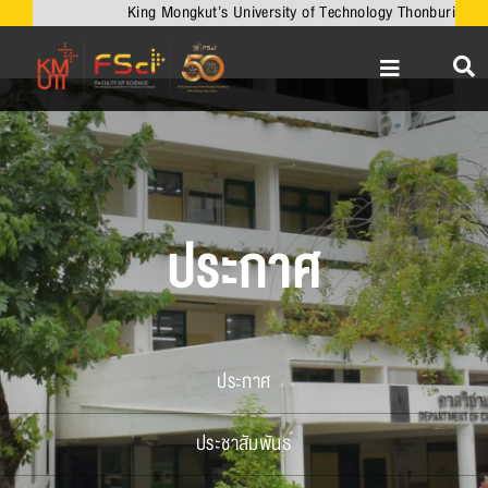
Skip
King Mongkut’s University of Technology Thonburi
to
content
Toggle
Navigation
หน้าหลัก
เกี่ยวกับคณะ
วิชาการ
ประกาศ
งานวิจัยและนวัตกรรม
เครือข่ายความร่วมมือ
บริการวิชาการ
ประกาศ
ความร่วมมือกับต่างประเทศ
ประชาสัมพันธ์
ข่าวและกิจกรรม