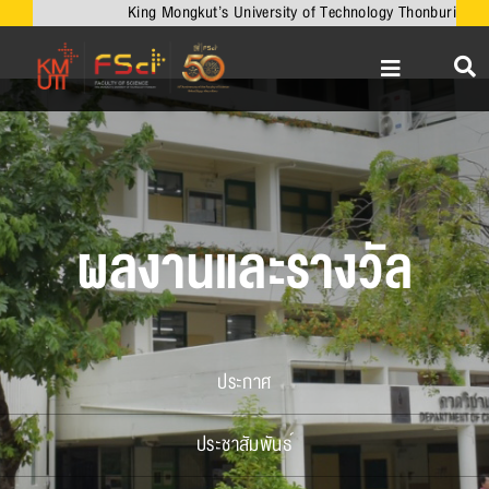
Skip
King Mongkut’s University of Technology Thonburi
to
content
Toggle
Navigation
หน้าหลัก
เกี่ยวกับคณะ
วิชาการ
ผลงานและรางวัล
งานวิจัยและนวัตกรรม
เครือข่ายความร่วมมือ
บริการวิชาการ
ประกาศ
ความร่วมมือกับต่างประเทศ
ประชาสัมพันธ์
ข่าวและกิจกรรม