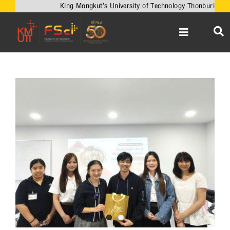
Skip
King Mongkut’s University of Technology Thonburi
to
content
Toggle
Navigation
หน้าหลัก
เกี่ยวกับคณะ
View
Larger
วิชาการ
Image
งานวิจัยและนวัตกรรม
เครือข่ายความร่วมมือ
บริการวิชาการ
ความร่วมมือกับต่างประเทศ
ข่าวและกิจกรรม