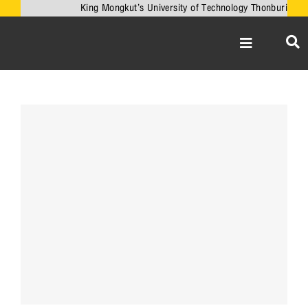
Skip
King Mongkut’s University of Technology Thonburi
to
content
Toggle
Navigation
หน้าหลัก
เกี่ยวกับคณะ
View
Larger
วิชาการ
Image
งานวิจัยและนวั
เครือข่ายความร่
บริการวิชาการ
ความร่วมมือกับ
ข่าวและกิจกรรม