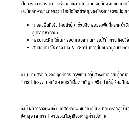
เป็นการทลายกรอบการเรียนคณิตศาสตร์แบบเดิมที่ยึดติดกับทฤษฎีใ
และนักศึกษาผ่านกิจกรรม โดยไฮไลต์สำคัญของโครงการวิจัยประก
การลงพื้นที่จริง โดยนำผู้เข้าร่วมกิจกรรมลงพื้นที่ตลาดน
รูปคลี่เรขาคณิต
กรอบแนวคิด ใช้ในการออกแบบสถานการณ์ที่ท้าทาย โดยให้ผู้เ
ส่งเสริมการใช้เครื่องมือ AI ที่ช่วยในการสืบค้นข้อมูล และ
ด้าน นายศรัณญ์จักรี ฤกษ์ฤทธิ์ ครูพิเศษ กลุ่มสาระการเรียนรู้คณิต
“การทำโครงงานคณิตศาสตร์ที่เริ่มจากปัญหาจริง ทำให้ผู้เรียนมี
ทั้งนี้ ผลการวิจัยพบว่า นักศึกษามีพัฒนาการใน 3 ทักษะหลักสูงขึ้
อังกฤษ และการทำงานร่วมกับผู้เชี่ยวชาญต่างประเทศ