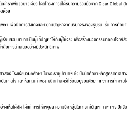
นตำราเพียงอย่างเดียว โดยโครงการนี้ได้รับความร่วมมือจาก Clear Global (
อบด้วย
้ำอัมพวา เพื่อฝึกการสังเกตและนิยามปัญหาจากบริบทจริงของชุมชน เช่น การศึกษาฟ
รียนสวมบทบาทเป็นผู้แก้ปัญหาให้กับผู้ใช้จริง เพื่อสร้างนวัตกรรมที่ตอบโจทย
จัดทำสื่อการนำเสนออย่างมีประสิทธิภาพ
ศาสตร์ โรงเรียนวินิตศึกษา ในพระราชูปถัมภ์ฯ ซึ่งเป็นนักศึกษาหลักสูตรคณิตศาสต
แรงบันดาลใจ และเห็นคุณค่าของคณิตศาสตร์ที่ซ่อนอยู่รอบตัวมากกว่าการทำตามโ
นอย่างเห็นได้ชัด ได้แก่ การให้เหตุผล ความยืดหยุ่นในการแก้ปัญหา และ การเปิด