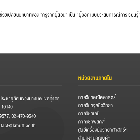
จะช่วยเปลี่ยนบทบาทของ “ครูจากผู้สอน” เป็น “ผู้ออกแบบประสบการณ์การเรียนรู้” 
หน่วยงานภายใน
ภาควิชาคณิตศาสตร์
ระชาอุทิศ แขวงบางมด เขตทุ่งครุ
ภาควิชาจุลชีววิทยา
 10140
ภาควิชาเคมี
9577, 02-470-9540
ภาควิชาฟิสิกส์
ntact@kmutt.ac.th
ศูนย์เครื่องมือวิทยาศาสตร์ฯ
สำนักงานคณบดีฯ