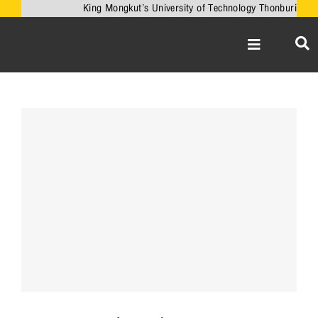
Skip
King Mongkut’s University of Technology Thonburi
to
content
Toggle
Navigation
หน้าหลัก
เกี่ยวกับคณะ
View
Larger
วิชาการ
Image
งานวิจัยและนวั
เครือข่ายความร่
บริการวิชาการ
ความร่วมมือกับ
ข่าวและกิจกรรม