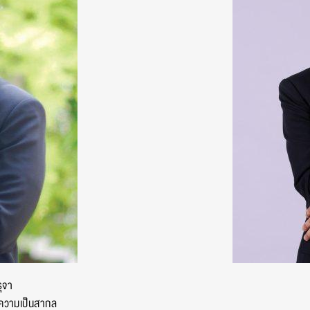
ุจา
าความเป็นสากล