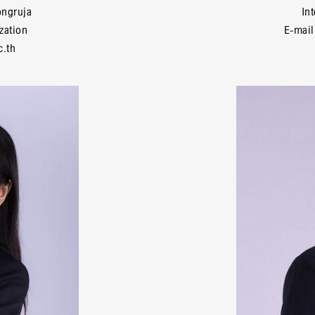
ongruja
In
zation
E-mail
c.th