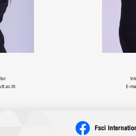
tor
In
tt.ac.th
E-ma
Fsci Internatio