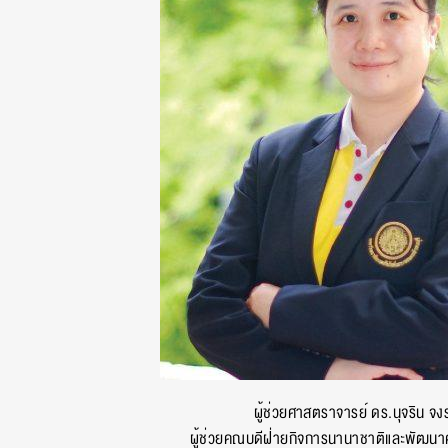
ผู้ช่วยศาสตราจารย์ ดร.นุจริน จงร
ผู้ช่วยคณบดีฝ่ายกิจการนานาชาติและพัฒน