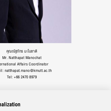
คุณณัฐภัทร มะโนชาติ
Mr. Natthapat Manochat
ternational Affairs Coordinator
il: natthapat.mano@kmutt.ac.th
Tel: +66 2470 8979
nalization