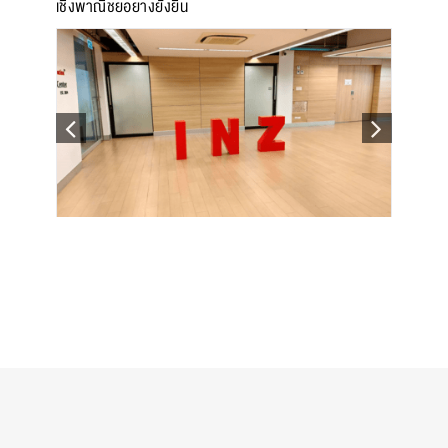
เชิงพาณิชย์อย่างยั่งยืน