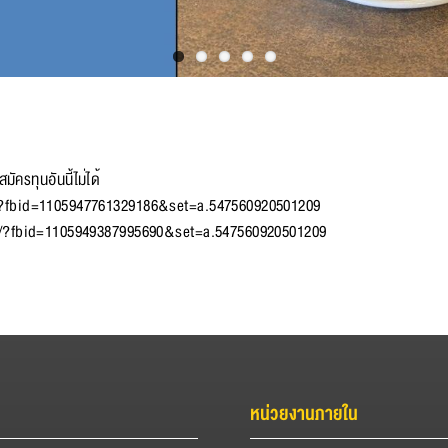
ครทุนอันนี้ไม่ได้
?fbid=1105947761329186&set=a.547560920501209
/?fbid=1105949387995690&set=a.547560920501209
หน่วยงานภายใน