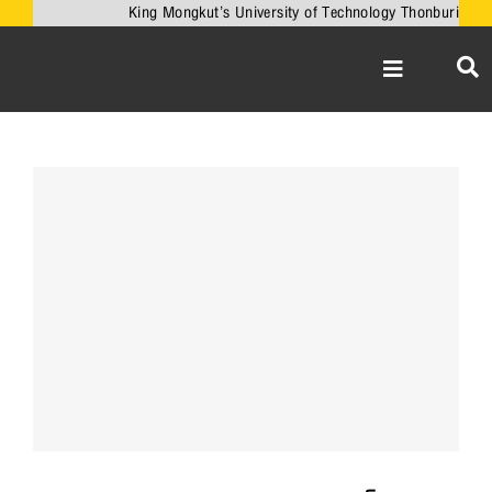
Skip
King Mongkut’s University of Technology Thonburi
to
content
Toggle
Navigation
หน้าหลัก
เกี่ยวกับคณะ
View
Larger
วิชาการ
Image
งานวิจัยและนวั
เครือข่ายความร่
บริการวิชาการ
ความร่วมมือกับ
ข่าวและกิจกรรม