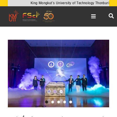
Skip
King Mongkut’s University of Technology Thonburi
to
content
Toggle
Navigation
หน้าหลัก
เกี่ยวกับคณะ
View
Larger
วิชาการ
Image
งานวิจัยและนวัตกรรม
เครือข่ายความร่วมมือ
บริการวิชาการ
ความร่วมมือกับต่างประเทศ
ข่าวและกิจกรรม