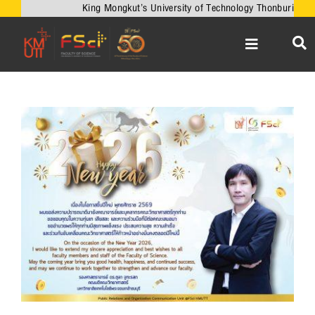
Skip
King Mongkut’s University of Technology Thonburi
to
content
Toggle
Navigation
หน้าหลัก
เกี่ยวกับคณะ
View
Larger
วิชาการ
Image
งานวิจัยและนวัตกรรม
เครือข่ายความร่วมมือ
บริการวิชาการ
ความร่วมมือกับต่างประเทศ
ข่าวและกิจกรรม