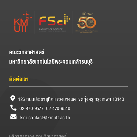
คณะวิทยาศาสตร์
มหาวิทยาลัยเทคโนโลยีพระจอมเกล้าธนบุรี
ติดต่อเรา
126 ถนนประชาอุทิศ แขวงบางมด เขตทุ่งครุ กรุงเทพฯ 10140
02-470-9577, 02-470-9540
fsci.contact@kmutt.ac.th
หลักสูตรกลาง คณะวิทยาศาสตร์