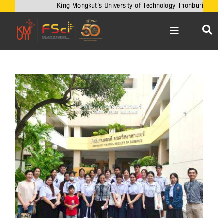
Skip
King Mongkut’s University of Technology Thonburi
to
content
Toggle
Navigation
หน้าหลัก
เกี่ยวกับคณะ
View
Larger
วิชาการ
Image
งานวิจัยและนวัตกรรม
เครือข่ายความร่วมมือ
บริการวิชาการ
ความร่วมมือกับต่างประเทศ
ข่าวและกิจกรรม