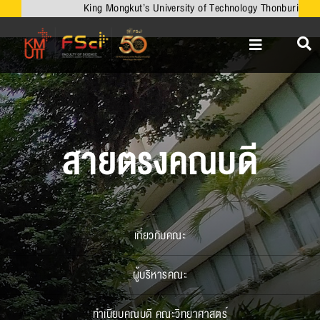
Skip
King Mongkut’s University of Technology Thonburi
to
content
Toggle
Navigation
หน้าหลัก
เกี่ยวกับคณะ
วิชาการ
สายตรงคณบดี
งานวิจัยและนวัตกรรม
เครือข่ายความร่วมมือ
บริการวิชาการ
เกี่ยวกับคณะ
ความร่วมมือกับต่างประเทศ
ผู้บริหารคณะ
ข่าวและกิจกรรม
ทำเนียบคณบดี คณะวิทยาศาสตร์