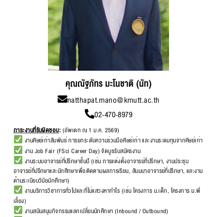
คุณณัฐภัทร มะโนชาติ (นัท)
natthapat.mano@kmutt.ac.th
02-470-8979
ภาระงานที่รับผิดชอบ
:
(อัพเดท ณ 1 ม.ค. 2569)
งานศิษย์เก่าสัมพันธ์ การยกระดับความร่วมมือศิษย์เก่า และงานระดมทุนจากศิษย์เก่า
งาน Job Fair (FSci Career Day) จัดบูธรับสมัครงาน
งานระบบอาจารย์ที่ปรึกษาชั้นปี (เช่น การแต่งตั้งอาจารย์ที่ปรึกษา, งานประชุม
อาจารย์ที่ปรึกษาและนักศึกษาเพื่อติดตามผลการเรียน, สัมมนาอาจารย์ที่ปรึกษา, และงาน
ด้านระเบียบวินัยนักศึกษา)
งานบริการวิชาการทั่วไปและที่ไม่แสวงหากำไร (เช่น โครงการ ม.เด็ก, โครงการ ม.พี่
เลี้ยง)
งานสนับสนุนกิจกรรมแลกเปลี่ยนนักศึกษา (Inbound / Outbound)