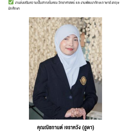
งานส่งเสริมความเป็นสากลในคณะวิทยาศาสตร์ และงานพัฒนาทักษะภาษาอังกฤษ
นักศึกษา
คุณณิชกานต์ เจราหวัง (ฮูดา)