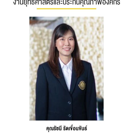
งานยุทธศาสตร์และประกันคุณภาพองค์กร
คุณรัชนี รัดเขื่อนขันธ์