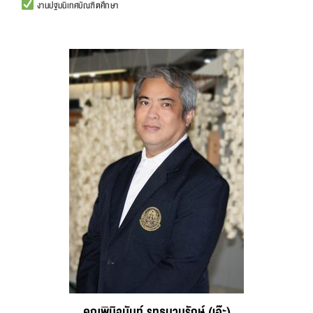
งานปฐมนิเทศบัณฑิตศึกษา
คุณพินิจนันท์ รุทธนานุรักษ์ (เอ๊ะ)