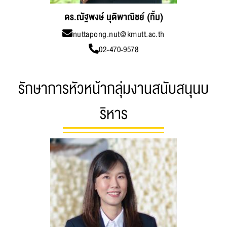
ดร.ณัฐพงษ์ นุติพาณิชย์ (กิ้ม)
nuttapong.nut@kmutt.ac.th
02-470-9578
รักษาการหัวหน้ากลุ่มงานสนับสนุุนบ
ริหาร