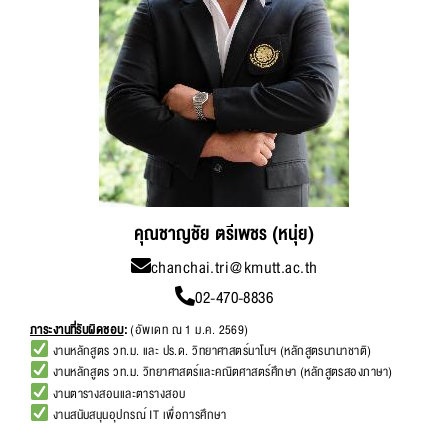
คุณชาญชัย ตรีเพชร (หนุ่ย)
chanchai.tri@kmutt.ac.th
02-470-8836
ภาระงานที่รับผิดชอบ
:
(อัพเดท ณ 1 ม.ค. 2569)
งานหลักสูตร วท.ม. และ ปร.ด. วิทยาศาสตร์นาโนฯ (หลักสูตรนานาชาติ)
งานหลักสูตร วท.ม. วิทยาศาสตร์และคณิตศาสตร์ศึกษา (หลักสูตรสองภาษา)
งานตารางสอนและตารางสอบ
งานสนับสนุนอุปกรณ์ IT เพื่อการศึกษา