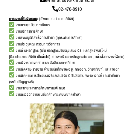
wilairat.sut@kmutt.ac.th
02-470-8910
ภาระงานที่รับผิดชอบ
:
(อัพเดท ณ 1 ม.ค. 2569)
งานตามระเบียบการศึกษา
งานบริการการศึกษา
งานขออนุมัติสำเร็จการศึกษา (ทุกระดับการศึกษา)
งานประชุมคณะกรรมการวิชาการ
งานด้านหลักสูตร (เช่น หลักสูตรปรับปรุง สมอ.08, หลักสูตรพันธุ์ใหม่
[ปีงบประมาณ 2569 เป็นต้นไป], การขอรับรองหลักสูตรกับ อว., แต่งตั้งอาจารย์พิเศษ)
งานพิจารณาผลสอบ และตัดสินผลการศึกษา
งานติดตาม-รายงาน จำนวนนักศึกษาคงอยู่, ตกออก, วิทยาทัณฑ์, และลาออก
งานติดตามการฝึกอบรมจริยธรรมวิจัย CITI/สวทช. ของอาจารย์ และนักศึกษา
(ระดับปริญญาตรี)
งานขยายเวลาการศึกษาตามมติ กมอ.
งานตรวจวิทยานิพนธ์นักศึกษาระดับบัณฑิตศึกษา