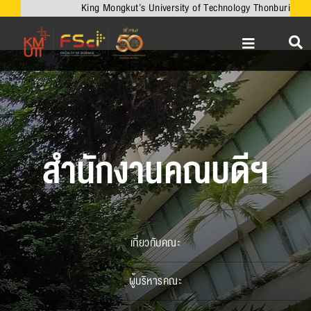
Skip
King Mongkut’s University of Technology Thonburi
to
content
Toggle
Navigation
หน้าหลัก
เกี่ยวกับคณะ
วิชาการ
สำนักงานคณบดีฯ
งานวิจัยและนวัตกรรม
เครือข่ายความร่วมมือ
บริการวิชาการ
เกี่ยวกับคณะ
ความร่วมมือกับต่างประเทศ
ผู้บริหารคณะ
ข่าวและกิจกรรม