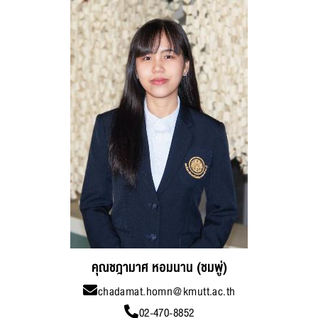
คุณชฎามาศ หอมนาน (ชมพู่)
chadamat.homn@kmutt.ac.th
02-470-8852