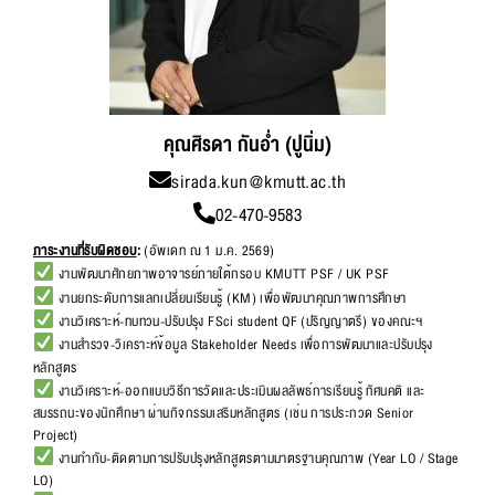
คุณศิรดา กันอ่ำ (ปูนิ่ม)
sirada.kun@kmutt.ac.th
02-470-9583
ภาระงานที่รับผิดชอบ
:
(อัพเดท ณ 1 ม.ค. 2569)
งานพัฒนาศักยภาพอาจารย์ภายใต้กรอบ KMUTT PSF / UK PSF
งานยกระดับการแลกเปลี่ยนเรียนรู้ (KM) เพื่อพัฒนาคุณภาพการศึกษา
งานวิเคราะห์-ทบทวน-ปรับปรุง FSci student QF (ปริญญาตรี) ของคณะฯ
งานสำรวจ-วิเคราะห์ข้อมูล Stakeholder Needs เพื่อการพัฒนาและปรับปรุง
หลักสูตร
งานวิเคราะห์-ออกแบบวิธีการวัดและประเมินผลลัพธ์การเรียนรู้ ทัศนคติ และ
สมรรถนะของนักศึกษา ผ่านกิจกรรมเสริมหลักสูตร (เช่น การประกวด Senior
Project)
งานกำกับ-ติดตามการปรับปรุงหลักสูตรตามมาตรฐานคุณภาพ (Year LO / Stage
LO)