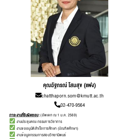
คุณฉัฐภรณ์ โสมสุข (แฟง)
chatthaporn.som@kmutt.ac.th
02-470-9564
ภาระงานที่รับผิดชอบ
:
(อัพเดท ณ 1 ม.ค. 2569)
งานประชุมคณะกรรมการวิชาการ
งานขออนุมัติสำเร็จการศึกษา (บัณฑิตศึกษา)
งานข้อมูลกรรมการสอบวิทยานิพนธ์