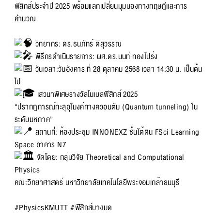
ฟิสิกส์ประจำปี 2025 พร้อมแลกเปลี่ยนมุมมองทางทฤษฎีและการ
คำนวณ
วิทยากร: ดร.ธนภัทร์ ดีสุวรรณ
พิธีกรดำเนินรายการ: ผศ.ดร.นนท์ ทองโปร่ง
วันเวลา:วันอังคาร ที่ 28 ตุลาคม 2568 เวลา 14:30 น. เป็นต้น
ไป
เสวนาพิเศษรางวัลโนเบลฟิสิกส์ 2025
“ปรากฎการณ์ทะลุอุโมงค์ทางควอนตัม (Quantum tunneling) ใน
ระดับมหภาค”
สถานที่: ห้องประชุม INNONEXZ ชั้นใต้ดิน FSci Learning
Space อาคาร N7
จัดโดย: กลุ่มวิจัย Theoretical and Computational
Physics
คณะวิทยาศาสตร์ มหาวิทยาลัยเทคโนโลยีพระจอมเกล้าธนบุรี
#PhysicsKMUTT
#ฟิสิกส์บางมด