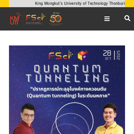
Skip
King Mongkut’s University of Technology Thonburi
to
content
Toggle
Navigation
หน้าหลัก
เกี่ยวกับคณะ
View
Larger
วิชาการ
Image
งานวิจัยและนวัตกรรม
เครือข่ายความร่วมมือ
บริการวิชาการ
ความร่วมมือกับต่างประเทศ
ข่าวและกิจกรรม