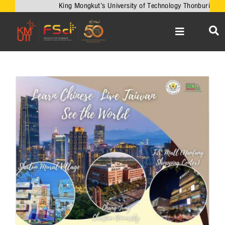
Skip
King Mongkut’s University of Technology Thonburi
to
content
Toggle
Navigation
หน้าหลัก
เกี่ยวกับคณะ
View
Larger
วิชาการ
Image
งานวิจัยและนวัตกรรม
เครือข่ายความร่วมมือ
บริการวิชาการ
ความร่วมมือกับต่างประเทศ
ข่าวและกิจกรรม