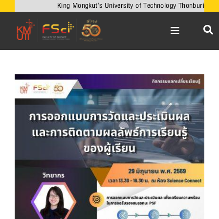
Skip
King Mongkut’s University of Technology Thonburi
to
content
Toggle
Navigation
หน้าหลัก
เกี่ยวกับคณะ
View
Larger
วิชาการ
Image
งานวิจัยและนวัตกรรม
เครือข่ายความร่วมมือ
บริการวิชาการ
ความร่วมมือกับต่างประเทศ
ข่าวและกิจกรรม