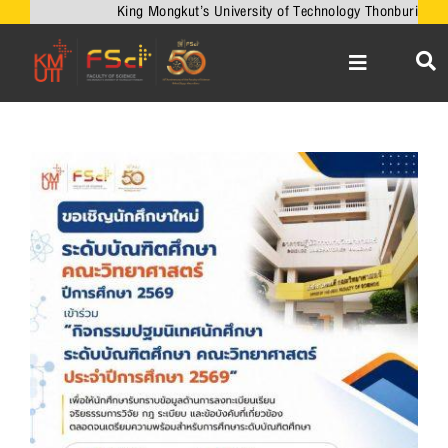
Skip
King Mongkut’s University of Technology Thonburi
to
content
Toggle
Navigation
หน้าหลัก
เกี่ยวกับคณะ
View
Larger
วิชาการ
Image
งานวิจัยและนวัตกรรม
เครือข่ายความร่วมมือ
บริการวิชาการ
ความร่วมมือกับต่างประเทศ
ข่าวและกิจกรรม