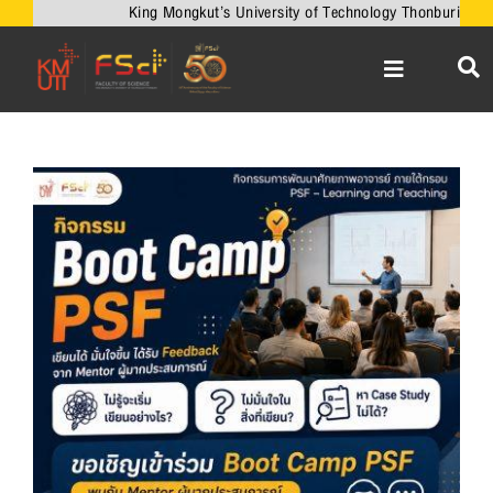
Skip
King Mongkut’s University of Technology Thonburi
to
content
Toggle
Navigation
หน้าหลัก
เกี่ยวกับคณะ
View
Larger
วิชาการ
Image
งานวิจัยและนวัตกรรม
เครือข่ายความร่วมมือ
บริการวิชาการ
ความร่วมมือกับต่างประเทศ
ข่าวและกิจกรรม