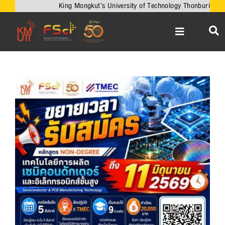
Skip
King Mongkut’s University of Technology Thonburi
to
content
Toggle
Navigation
หน้าหลัก
เกี่ยวกับคณะ
View
Larger
วิชาการ
Image
งานวิจัยและนวัตกรรม
เครือข่ายความร่วมมือ
บริการวิชาการ
ความร่วมมือกับต่างประเทศ
ข่าวและกิจกรรม