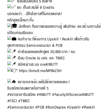
เรียนแบบเข้มข้น 5 สัปดาห์
และ เก็บสะสมได้ 9 Credits
บอกเลยว่า…นี่คือโอกาสที่ไม่ควรพลาด!
หลักสูตรนี้เหมาะทั้ง
นักศึกษา ที่อยากต่อยอดความรู้ เพิ่มทักษะ และสร้างความได้
เปรียบก่อนเรียนจบ
คนทำงาน ที่ต้องการ Upskill / Reskill เพื่อก้าวทัน
อุตสาหกรรม Semiconductor & PCB
ค่าเรียนตลอดหลักสูตร 20,000 บาท / คน
เรียน Onsite ณ มจธ. และ TMEC
สมัครผ่านระบบ oneKMUTT
https://kmutt.me/MF8kZSH
ขยายเวลาแล้ว แต่ไม่ได้ขยายตลอดนะ!
รีบสมัครก่อนพลาดโอกาสดี ๆ
#ขยายเวลารับสมัคร
#KMUTT
#FacultyOfScienceKMUTT
#FSCI
#TMEC
#Semiconductor
#PCB
#NonDegree
#Upskill
#Reskill