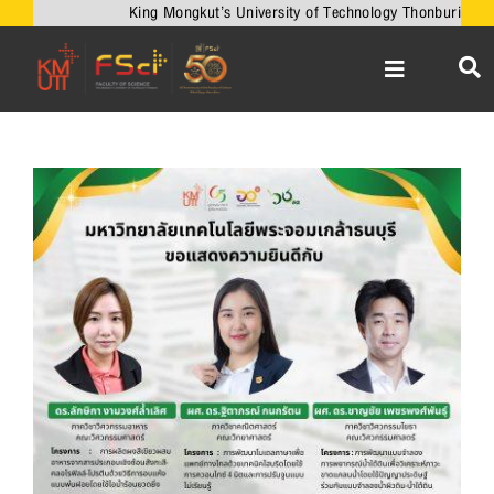
Skip
King Mongkut’s University of Technology Thonburi
to
content
Toggle
Navigation
หน้าหลัก
เกี่ยวกับคณะ
View
Larger
วิชาการ
Image
งานวิจัยและนวัตกรรม
เครือข่ายความร่วมมือ
บริการวิชาการ
ความร่วมมือกับต่างประเทศ
ข่าวและกิจกรรม