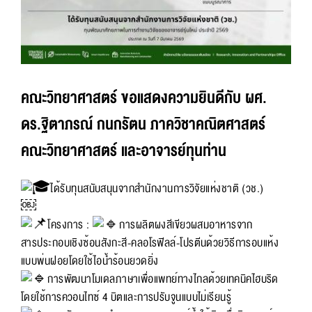
คณะวิทยาศาสตร์ ขอแสดงความยินดีกับ ผศ.
ดร.ฐิตาภรณ์ กนกรัตน ภาควิชาคณิตศาสตร์
คณะวิทยาศาสตร์ และอาจารย์ทุนท่าน
ได้รับทุนสนับสนุนจากสำนักงานการวิจัยแห่งชาติ (วช.)
￼
โครงการ :
การผลิตผงสีเขียวผสมอาหารจาก
สารประกอบเชิงซ้อนสังกะสี-คลอโรฟิลล์-โปรตีนด้วยวิธีการอบแห้ง
แบบพ่นฝอยโดยใช้ไอน้ำร้อนยวดยิ่ง
การพัฒนาโมเดลภาษาเพื่อแพทย์ทางไกลด้วยเทคนิคไฮบริด
โดยใช้การควอนไทซ์ 4 บิตและการปรับจูนแบบไม่เรียนรู้