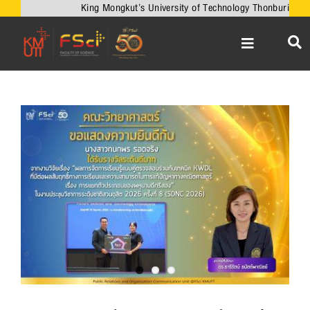
Skip
King Mongkut’s University of Technology Thonburi
to
content
Toggle
Navigation
หน้าหลัก
เกี่ยวกับคณะ
View
Larger
วิชาการ
Image
งานวิจัยและนวัตกรรม
เครือข่ายความร่วมมือ
บริการวิชาการ
ความร่วมมือกับต่างประเทศ
ข่าวและกิจกรรม