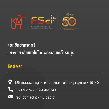
คณะวิทยาศาสตร์
มหาวิทยาลัยเทคโนโลยีพระจอมเกล้าธนบุรี
ติดต่อเรา
126 ถนนประชาอุทิศ แขวงบางมด เขตทุ่งครุ กรุงเทพฯ 10140
02-470-9577, 02-470-9540
fsci.contact@kmutt.ac.th