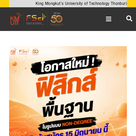
Skip
King Mongkut’s University of Technology Thonburi
to
content
Toggle
Navigation
หน้าหลัก
เกี่ยวกับคณะ
View
Larger
วิชาการ
Image
งานวิจัยและนวัตกรรม
เครือข่ายความร่วมมือ
บริการวิชาการ
ความร่วมมือกับต่างประเทศ
ข่าวและกิจกรรม