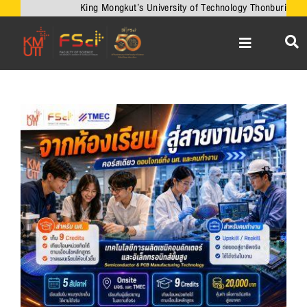
Skip
King Mongkut’s University of Technology Thonburi
to
content
Toggle
Navigation
หน้าหลัก
เกี่ยวกับคณะ
View
Larger
วิชาการ
Image
งานวิจัยและนวัตกรรม
เครือข่ายความร่วมมือ
บริการวิชาการ
ความร่วมมือกับต่างประเทศ
ข่าวและกิจกรรม